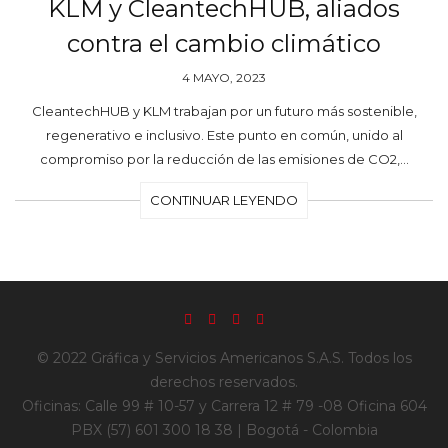
KLM y CleantechHUB, aliados
contra el cambio climático
4 MAYO, 2023
CleantechHUB y KLM trabajan por un futuro más sostenible,
regenerativo e inclusivo. Este punto en común, unido al
compromiso por la reducción de las emisiones de CO2,…
CONTINUAR LEYENDO
© 2022 Gráfica y Servicios Americanos S.A.S. Todos los
derechos reservados.
Oficinas: Calle 99 # 10-57 y Carrera 12 # 79 -08 Oficina 604
PBX (57) 601 300 18 38 | Bogotá - Colombia