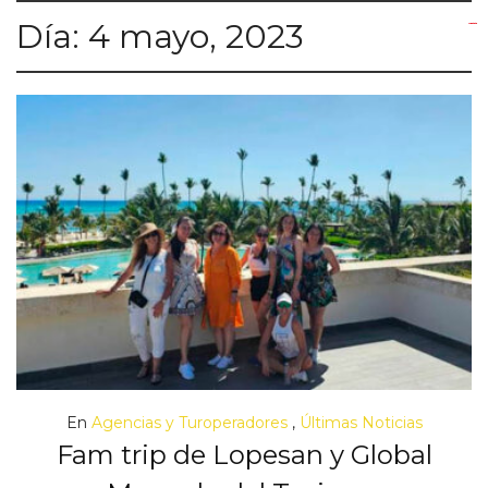
Día:
4 mayo, 2023
yuantoto
yuantoto
yuantoto
yuantoto
siaptoto
posjp33
siaptoto
En
Agencias y Turoperadores
,
Últimas Noticias
Fam trip de Lopesan y Global