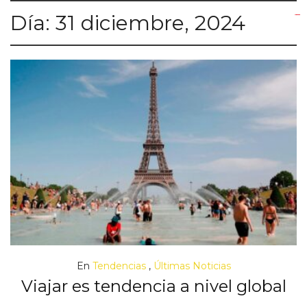
Día:
31 diciembre, 2024
yuantoto
yuantoto
yuantoto
yuantoto
siaptoto
posjp33
siaptoto
En
Tendencias
,
Últimas Noticias
Viajar es tendencia a nivel global