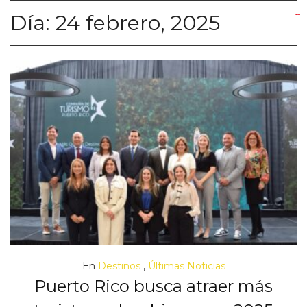
Día:
24 febrero, 2025
yuantoto
yuantoto
yuantoto
yuantoto
siaptoto
posjp33
siaptoto
En
Destinos
,
Últimas Noticias
Puerto Rico busca atraer más