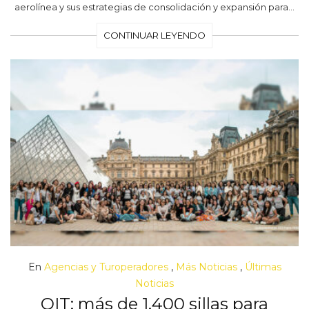
aerolínea y sus estrategias de consolidación y expansión para…
CONTINUAR LEYENDO
En
Agencias y Turoperadores
,
Más Noticias
,
Últimas
Noticias
OIT: más de 1.400 sillas para