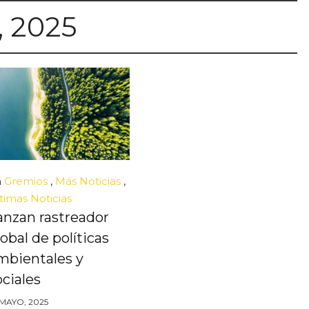
, 2025
n
Gremios
,
Más Noticias
,
timas Noticias
anzan rastreador
lobal de políticas
mbientales y
ociales
 MAYO, 2025