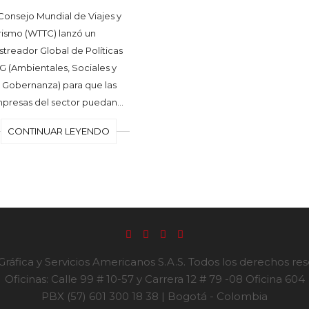
 Consejo Mundial de Viajes y
rismo (WTTC) lanzó un
streador Global de Políticas
G (Ambientales, Sociales y
 Gobernanza) para que las
presas del sector puedan…
CONTINUAR LEYENDO
ráfica y Servicios Americanos S.A.S. Todos los derechos re
Oficinas: Calle 99 # 10-57 y Carrera 12 # 79 -08 Oficina 604
PBX (57) 601 300 18 38 | Bogotá - Colombia