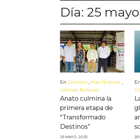
Día:
25 mayo
En
Gremios
,
Más Noticias
,
E
Últimas Noticias
Úl
Anato culmina la
L
primera etapa de
g
“Transformado
a
Destinos”
s
25 MAYO, 2025
25