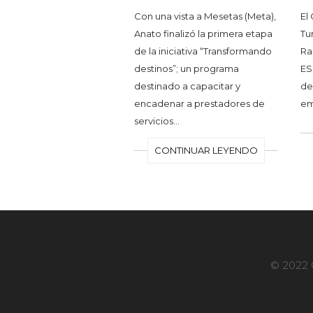
Con una vista a Mesetas (Meta),
El
Anato finalizó la primera etapa
Tu
de la iniciativa “Transformando
Ra
destinos”; un programa
ES
destinado a capacitar y
de
encadenar a prestadores de
em
servicios…
CONTINUAR LEYENDO
© 2022 G