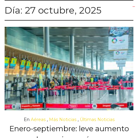
Día:
27 octubre, 2025
yuantoto
yuantoto
yuantoto
yuantoto
siaptoto
posjp33
siaptoto
En
Aéreas
,
Más Noticias
,
Últimas Noticias
Enero-septiembre: leve aumento