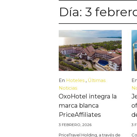
Día:
3 febrer
En
Hoteles
,
Últimas
E
Noticias
No
OxoHotel integra la
J
marca blanca
of
PriceAffiliates
d
3 FEBRERO, 2026
3 
PriceTravel Holding, a través de
Co