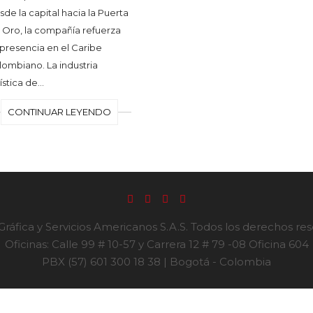
sde la capital hacia la Puerta
 Oro, la compañía refuerza
 presencia en el Caribe
lombiano. La industria
rística de…
CONTINUAR LEYENDO
ráfica y Servicios Americanos S.A.S. Todos los derechos re
Oficinas: Calle 99 # 10-57 y Carrera 12 # 79 -08 Oficina 604
PBX (57) 601 300 18 38 | Bogotá - Colombia