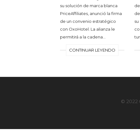
su solución de marca blanca
de
PriceAffiliates, anunció la firma
de
de un convenio estratégico
su
con OxoHotel. La alianza le
co
permitirá a la cadena…
tu
CONTINUAR LEYENDO
© 2022 G