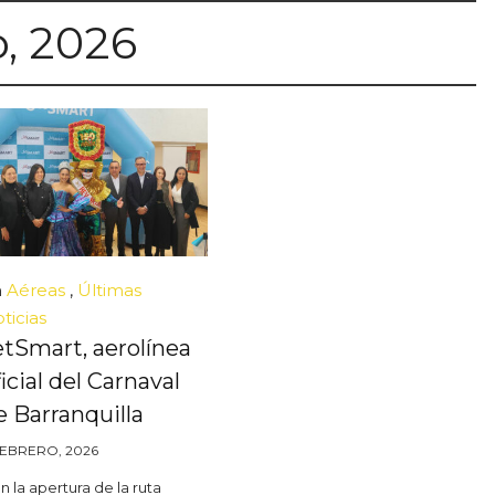
o, 2026
n
Aéreas
,
Últimas
ticias
etSmart, aerolínea
icial del Carnaval
e Barranquilla
FEBRERO, 2026
n la apertura de la ruta