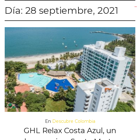
Día:
28 septiembre, 2021
yuantoto
yuantoto
yuantoto
yuantoto
siaptoto
posjp33
siaptoto
En
Descubre Colombia
GHL Relax Costa Azul, un