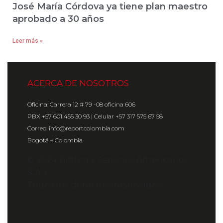
José María Córdova ya tiene plan maestro
aprobado a 30 años
Leer más »
ACERCA DE NOSOTROS
Oficina: Carrera 12 # 79 -08 oficina 606
PBX +57 601 455 30 93 | Celular +57 317 575 67 58
Correo: info@reportcolombia.com
Bogotá – Colombia
© 2024 Gráfica y Servicios Americanos
S.A.S.
Todos los derechos reservados.