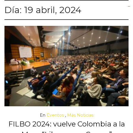
Día:
19 abril, 2024
yuantoto
yuantoto
yuantoto
yuantoto
siaptoto
posjp33
siaptoto
En
Eventos
,
Más Noticias
FILBO 2024: vuelve Colombia a la