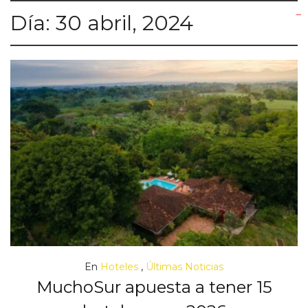
Día:
30 abril, 2024
yuantoto
yuantoto
yuantoto
yuantoto
siaptoto
posjp33
siaptoto
En
Hoteles
,
Últimas Noticias
MuchoSur apuesta a tener 15