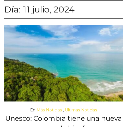
Día:
11 julio, 2024
yuantoto
yuantoto
yuantoto
yuantoto
siaptoto
posjp33
siaptoto
En
Más Noticias
,
Últimas Noticias
Unesco: Colombia tiene una nueva