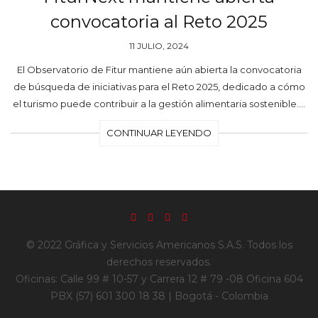
convocatoria al Reto 2025
11 JULIO, 2024
El Observatorio de Fitur mantiene aún abierta la convocatoria
de búsqueda de iniciativas para el Reto 2025, dedicado a cómo
el turismo puede contribuir a la gestión alimentaria sostenible.…
CONTINUAR LEYENDO
© 2022 Gráfica y Servicios Americanos S.A.S. Todos los
derechos reservados.
Oficinas: Calle 99 # 10-57 y Carrera 12 # 79 -08 Oficina 604
PBX (57) 601 300 18 38 | Bogotá - Colombia