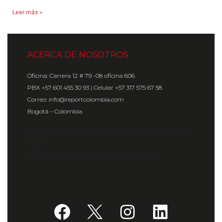
Leer más »
ACERCA DE NOSOTROS
Oficina: Carrera 12 # 79 -08 oficina 606
PBX +57 601 455 30 93 | Celular +57 317 575 67 58
Correo: info@reportcolombia.com
Bogotá – Colombia
© 2024 Gráfica y Servicios Americanos
S.A.S.
Todos los derechos reservados.