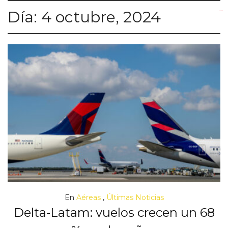
Día:
4 octubre, 2024
yuantoto
yuantoto
yuantoto
yuantoto
siaptoto
posjp33
siaptoto
En
Aéreas
,
Últimas Noticias
Delta-Latam: vuelos crecen un 68