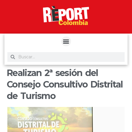
yuantoto
yuantoto
yuantoto
yuantoto
siaptoto
posjp33
siaptoto
Realizan 2ª sesión del
Consejo Consultivo Distrital
de Turismo