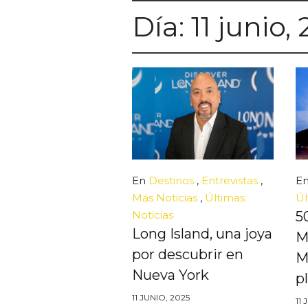
Día:
11 junio,
En
Destinos
,
Entrevistas
,
E
Más Noticias
,
Últimas
Úl
Noticias
5
Long Island, una joya
M
por descubrir en
M
Nueva York
p
11 JUNIO, 2025
11 