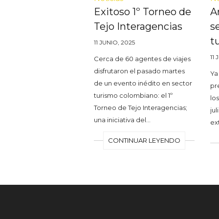
Exitoso 1º Torneo de
A
Tejo Interagencias
s
t
11 JUNIO, 2025
11 
Cerca de 60 agentes de viajes
disfrutaron el pasado martes
Ya
de un evento inédito en sector
pr
turismo colombiano: el 1º
los
Torneo de Tejo Interagencias;
jul
una iniciativa del…
ex
CONTINUAR LEYENDO