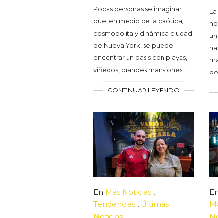
Pocas personas se imaginan
La
que, en medio de la caótica,
hot
cosmopolita y dinámica ciudad
un
de Nueva York, se puede
na
encontrar un oasis con playas,
ma
viñedos, grandes mansiones…
de
CONTINUAR LEYENDO
En
Más Noticias
,
E
Tendencias
,
Últimas
Má
Noticias
No