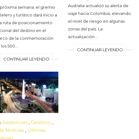
Australia actualizó su alerta de
 próxima semana, el gremio
viaje hacia Colombia, elevando
elero y turístico dará inicio a
el nivel de riesgo en algunas
a ruta de posicionamiento
zonas del país. La
cional del destino en el
actualización…
rco de la conmemoración
 los 500…
CONTINUAR LEYENDO
CONTINUAR LEYENDO
n
Asistencias
,
Destinos
,
s Noticias
,
Últimas
ticias