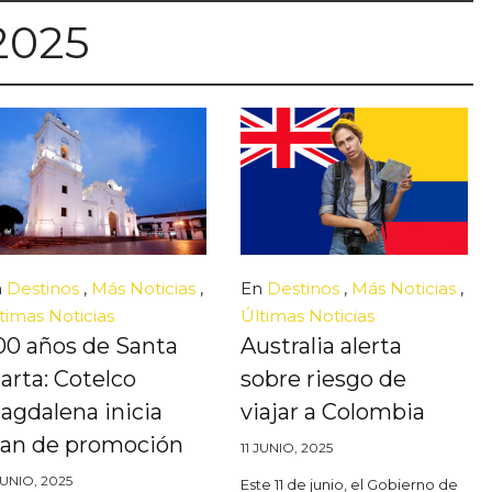
 2025
n
Destinos
,
Más Noticias
,
En
Destinos
,
Más Noticias
,
timas Noticias
Últimas Noticias
00 años de Santa
Australia alerta
arta: Cotelco
sobre riesgo de
agdalena inicia
viajar a Colombia
lan de promoción
11 JUNIO, 2025
JUNIO, 2025
Este 11 de junio, el Gobierno de