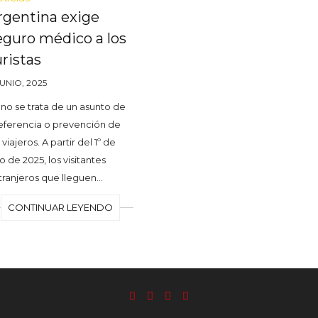
rgentina exige
eguro médico a los
uristas
JUNIO, 2025
 no se trata de un asunto de
eferencia o prevención de
 viajeros. A partir del 1º de
io de 2025, los visitantes
tranjeros que lleguen…
CONTINUAR LEYENDO