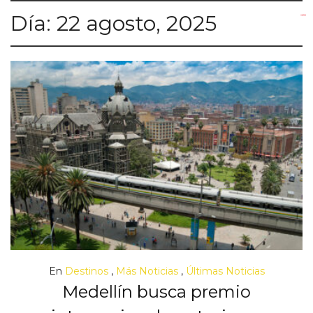
Día:
22 agosto, 2025
yuantoto
yuantoto
yuantoto
yuantoto
siaptoto
posjp33
siaptoto
En
Destinos
,
Más Noticias
,
Últimas Noticias
Medellín busca premio