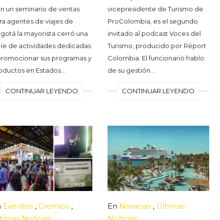
n un seminario de ventas
vicepresidente de Turismo de
ra agentes de viajes de
ProColombia, es el segundo
gotá la mayorista cerró una
invitado al podcast Voces del
rie de actividades dedicadas
Turismo, producido por Rèport
promocionar sus programas y
Colombia. El funcionario hablo
oductos en Estados…
de su gestión…
CONTINUAR LEYENDO
CONTINUAR LEYENDO
n
Eventos
,
Gremios
,
En
Navieras
,
Últimas
timas Noticias
Noticias