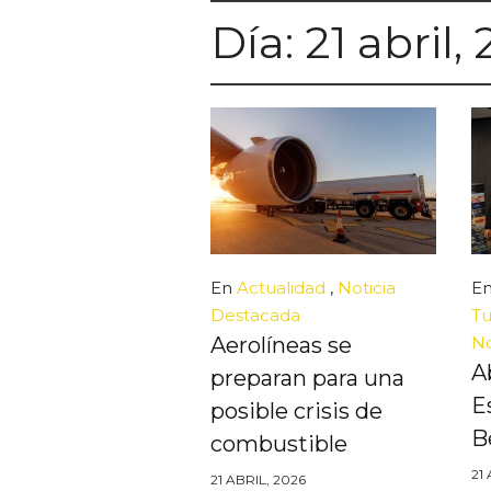
Día:
21 abril,
En
Actualidad
,
Noticia
E
Destacada
Tu
Aerolíneas se
No
A
preparan para una
E
posible crisis de
B
combustible
21
21 ABRIL, 2026