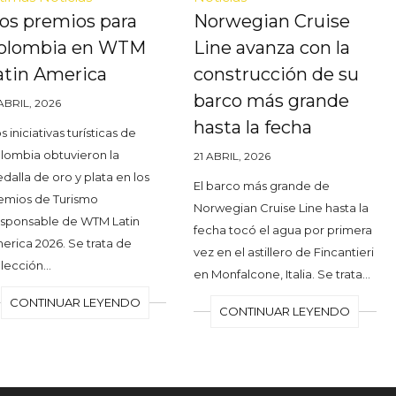
os premios para
Norwegian Cruise
olombia en WTM
Line avanza con la
atin America
construcción de su
barco más grande
 ABRIL, 2026
hasta la fecha
 iniciativas turísticas de
lombia obtuvieron la
21 ABRIL, 2026
dalla de oro y plata en los
El barco más grande de
emios de Turismo
Norwegian Cruise Line hasta la
sponsable de WTM Latin
fecha tocó el agua por primera
erica 2026. Se trata de
vez en el astillero de Fincantieri
lección…
en Monfalcone, Italia. Se trata…
CONTINUAR LEYENDO
CONTINUAR LEYENDO