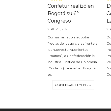
Confetur realizó en
D
Bogotá su 6º
C
Congreso
L
21 ABRIL, 2026
21
Con un llamado a adoptar
Dos
“reglas de juego claras frente a
Co
los nuevos terratenientes
me
urbanos”, la Confederación la
Pr
Industria Turística de Colombia
Re
(Confetur) celebró en Bogotá
Am
su…
Co
CONTINUAR LEYENDO