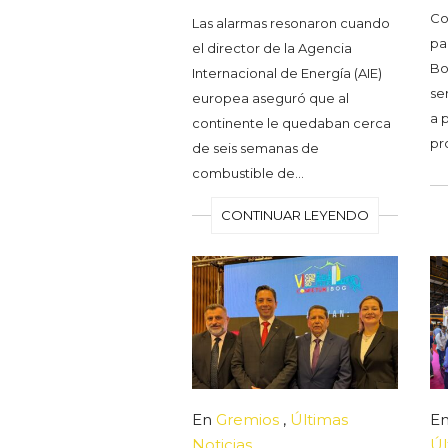
Co
Las alarmas resonaron cuando
pa
el director de la Agencia
Bo
Internacional de Energía (AIE)
se
europea aseguró que al
a 
continente le quedaban cerca
pr
de seis semanas de
combustible de…
CONTINUAR LEYENDO
En
Gremios
,
Últimas
E
Noticias
Úl