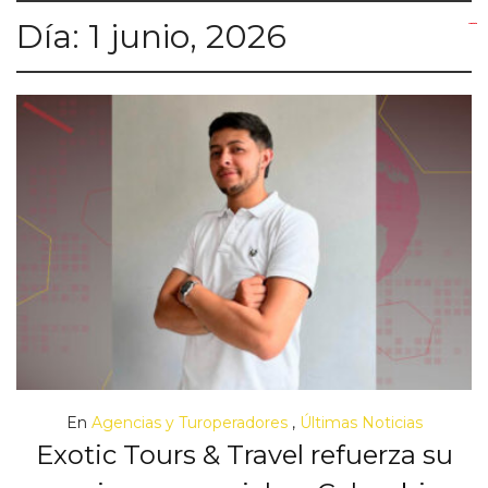
Día:
1 junio, 2026
yuantoto
yuantoto
yuantoto
yuantoto
siaptoto
posjp33
siaptoto
En
Agencias y Turoperadores
,
Últimas Noticias
Exotic Tours & Travel refuerza su