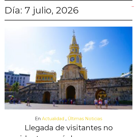
Día:
7 julio, 2026
yuantoto
yuantoto
yuantoto
yuantoto
siaptoto
posjp33
siaptoto
En
Actualidad
,
Últimas Noticias
Llegada de visitantes no