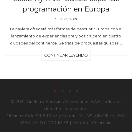
programación en Europa
7 JULIO, 2026
La naviera ofrecerá más formas de descubrir Europa con el
lanzamiento de experiencias pre y pos crucero en cuatro
ciudades del continente. Se trata de propuestas guiadas,…
CONTINUAR LEYENDO
© 2022 Gráfica y Servicios Americanos S.A.S. Todos los
derechos reservados.
Oficinas: Calle 99 # 10-57 y Carrera 12 # 79 -08 Oficina 604
PBX (57) 601 300 18 38 | Bogotá - Colombia