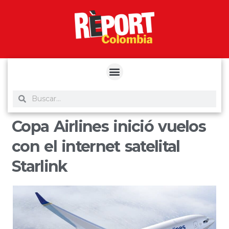
yuantoto
yuantoto
yuantoto
yuantoto
siaptoto
posjp33
siaptoto
Copa Airlines inició vuelos
con el internet satelital
Starlink