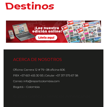
Hoteles
ACERCA DE NOSOTROS
Oficina: Carrera 12 # 79 -08 oficina 606
PBX +57 601 455 30 93 | Celular +57 317 575 67 58
Correo: info@reportcolombia.com
Bogotá – Colombia
© 2024 Gráfica y Servicios Americanos
S.A.S.