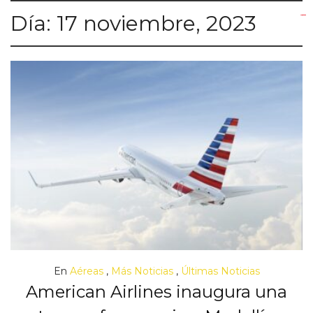
Día:
17 noviembre, 2023
yuantoto
yuantoto
yuantoto
yuantoto
siaptoto
posjp33
siaptoto
En
Aéreas
,
Más Noticias
,
Últimas Noticias
American Airlines inaugura una