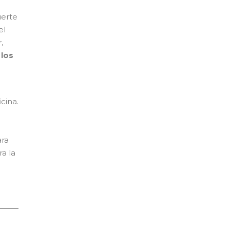
uerte
el
,
los
cina.
ara
ra la