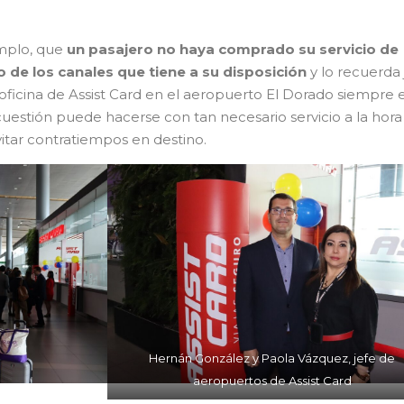
emplo, que
un pasajero no haya comprado su servicio de
no de los canales que tiene a su disposición
y lo recuerda 
a oficina de Assist Card en el aeropuerto El Dorado siempre 
cuestión puede hacerse con tan necesario servicio a la hora
evitar contratiempos en destino.
Hernán González y Paola Vázquez, jefe de
aeropuertos de Assist Card