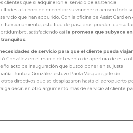
ientes que sí adquirieron el servicio de asistencia
ltades a la hora de encontrar su voucher o acusen toda s
ervicio que han adquirido. Con la oficina de Assist Card en 
n funcionamiento, este tipo de pasajeros pueden consultar
ncertidumbre, satisfaciendo así
la promesa que subyace en 
r tranquilos
.
cesidades de servicio para que el cliente pueda viajar
tó González en el marco del evento de apertura de esta ofi
queño acto de inauguración que buscó poner en su justa
añía. Junto a González estuvo Paola Vásquez, jefe de
 otros directivos que se desplazaron hasta el aeropuerto p
valga decir, en otro argumento más de servicio al cliente pa