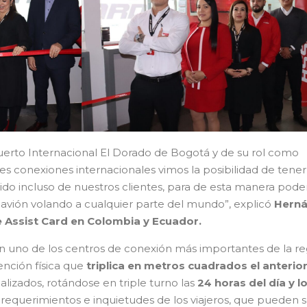
erto Internacional El Dorado de Bogotá y de su rol como
es conexiones internacionales vimos la posibilidad de tener
o incluso de nuestros clientes, para de esta manera pode
l avión volando a cualquier parte del mundo”, explicó
Hern
 Assist Card en Colombia y Ecuador.
 en uno de los centros de conexión más importantes de la r
nción física que
triplica en metros cuadrados el anterio
alizados, rotándose en triple turno las
24 horas del día y l
 requerimientos e inquietudes de los viajeros, que pueden s