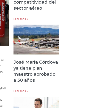
competitividad del
sector aéreo
Leer más »
 un
José María Córdova
r
ya tiene plan
án
maestro aprobado
a 30 años
egión
Leer más »
r
os
er