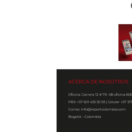
ACERCA DE NOSOTROS
Oficina: Carrera 12 # 79 -08 oficina 60
PBX +57 601 455 30 93 | Celular +57 31
Correo: info@reportcolombia.com
Bogotá – Colombia
© 2024 Gráfica y Servicio