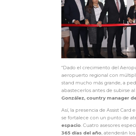
“Dado el crecimiento del Aeropu
aeropuerto regional con múltipl
stand mucho más grande, a pedid
abastecerlos antes de subirse a
González, country manager de
Así, la presencia de Assist Card
se fortalece con un punto de ate
espacio
. Cuatro asesores especi
365 días del año
, atenderán los