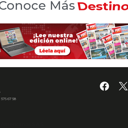
Conoce Más
Hotele
6
7 575 67 58
s Americanos S.A.S.