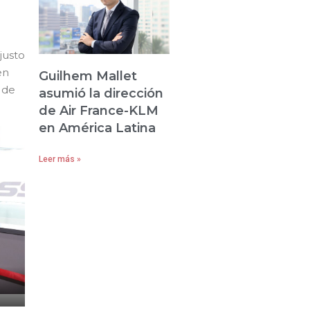
justo
en
Guilhem Mallet
 de
asumió la dirección
de Air France-KLM
en América Latina
Leer más »