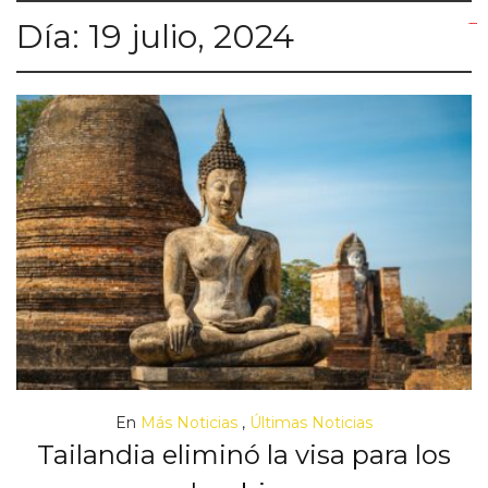
Día:
19 julio, 2024
yuantoto
yuantoto
yuantoto
yuantoto
siaptoto
posjp33
siaptoto
En
Más Noticias
,
Últimas Noticias
Tailandia eliminó la visa para los