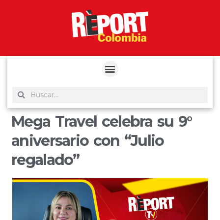
yuantoto
yuantoto
yuantoto
yuantoto
siaptoto
posjp33
siaptoto
Mega Travel celebra su 9°
aniversario con “Julio
regalado”