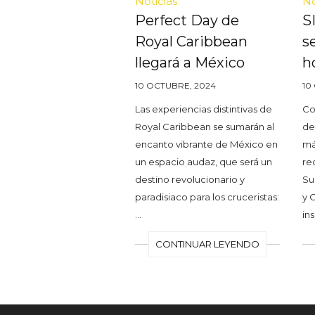
Noticias
No
Perfect Day de
S
Royal Caribbean
s
llegará a México
h
10 OCTUBRE, 2024
10
Las experiencias distintivas de
Co
Royal Caribbean se sumarán al
de
encanto vibrante de México en
má
un espacio audaz, que será un
rec
destino revolucionario y
Su
paradisiaco para los cruceristas:
y 
…
in
CONTINUAR LEYENDO