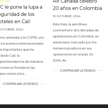
ticias
Air Canada celebró
IC le pone la lupa a
20 años en Colombia
eguridad de los
10 OCTUBRE, 2024
oteles en Cali
Este mes, la aerolínea
 OCTUBRE, 2024
conmemoró dos décadas de
operaciones en Colombia, un
mo antesala a la COP16, uno
aniversario marcado por los
 los eventos internacionales
números positivos en sus
s importantes que ha
operaciones en el país. En
ibido Cali, la
2004, Air…
perintendencia de Industria
Comercio fortaleció las
CONTINUAR LEYENDO
specciones a los…
CONTINUAR LEYENDO