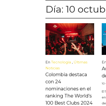
Día:
10 octub
En
Tecnología
,
Últimas
E
Noticias
A
Colombia destaca
d
con 24
10
nominaciones en el
El 
ranking The World’s
en
100 Best Clubs 2024
de