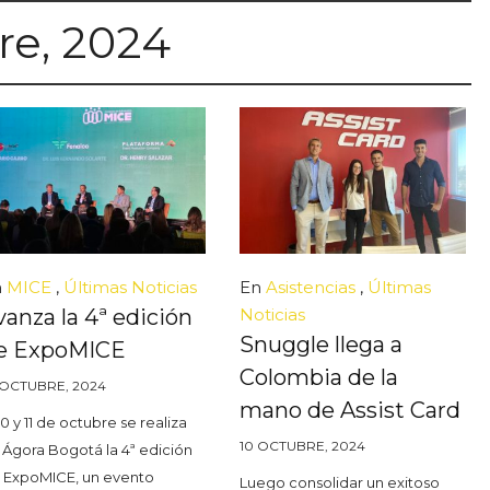
re, 2024
n
MICE
,
Últimas Noticias
En
Asistencias
,
Últimas
vanza la 4ª edición
Noticias
Snuggle llega a
e ExpoMICE
Colombia de la
 OCTUBRE, 2024
mano de Assist Card
10 y 11 de octubre se realiza
10 OCTUBRE, 2024
 Ágora Bogotá la 4ª edición
 ExpoMICE, un evento
Luego consolidar un exitoso