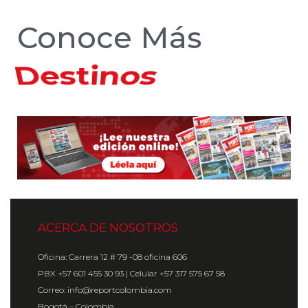
Conoce Más
Hoteles
ACERCA DE NOSOTROS
Oficina: Carrera 12 # 79 -08 oficina 606
PBX +57 601 455 30 93 | Celular +57 317 575 67 58
Correo: info@reportcolombia.com
Bogotá – Colombia