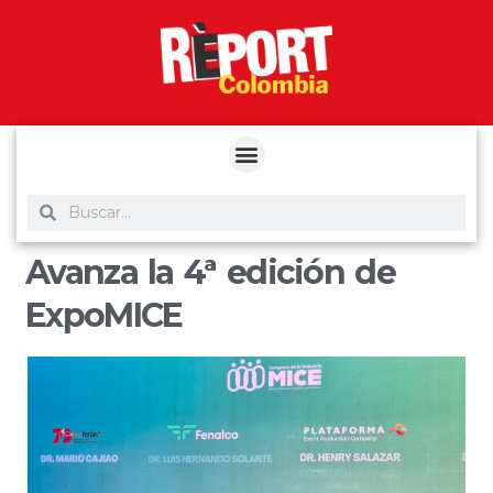
yuantoto
yuantoto
yuantoto
yuantoto
siaptoto
posjp33
siaptoto
Avanza la 4ª edición de
ExpoMICE