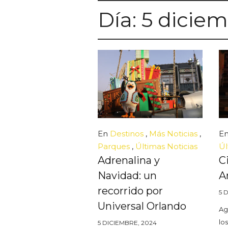
Día:
5 diciem
En
Destinos
,
Más Noticias
,
E
Parques
,
Últimas Noticias
Úl
Adrenalina y
C
Navidad: un
A
recorrido por
5 
Universal Orlando
Ag
los
5 DICIEMBRE, 2024