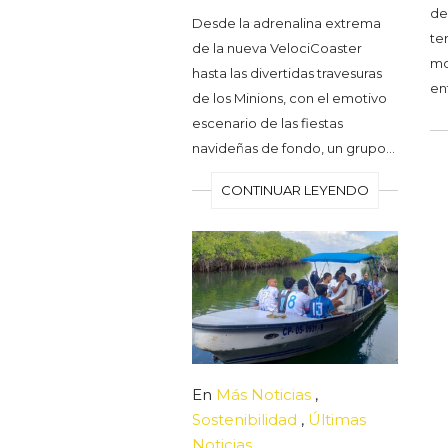
de
Desde la adrenalina extrema
te
de la nueva VelociCoaster
mo
hasta las divertidas travesuras
en
de los Minions, con el emotivo
escenario de las fiestas
navideñas de fondo, un grupo…
CONTINUAR LEYENDO
En
Más Noticias
,
Sostenibilidad
,
Últimas
Noticias