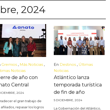
bre, 2024
n
Gremios
,
Más Noticias
,
En
Destinos
,
Últimas
timas Noticias
Noticias
ierre de año con
Atlántico lanza
nato Central
temporada turística
de fin de año
DICIEMBRE, 2024
5 DICIEMBRE, 2024
radecer el gran trabajo de
 afiliados, repasar los logros
La Gobernación del Atlántico,