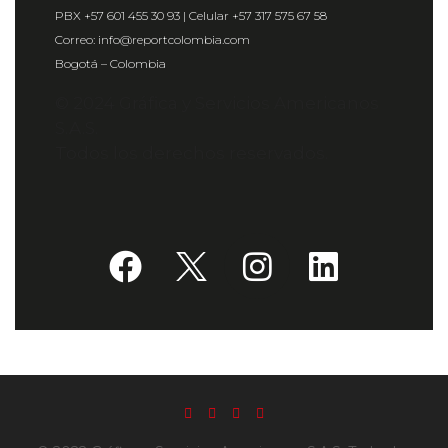
PBX +57 601 455 30 93 | Celular +57 317 575 67 58
Correo: info@reportcolombia.com
Bogotá – Colombia
© 2024 Gráfica y Servicios Americanos
S.A.S.
Todos los derechos reservados.