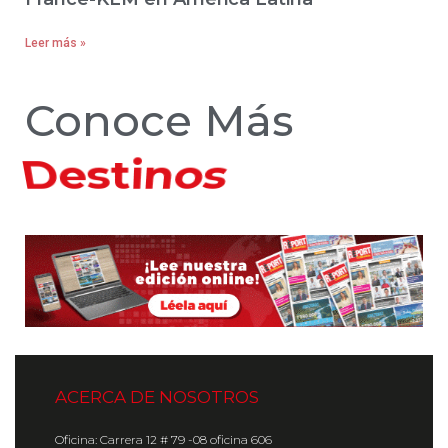
Leer más »
Conoce Más
Hoteles
ACERCA DE NOSOTROS
Oficina: Carrera 12 # 79 -08 oficina 606