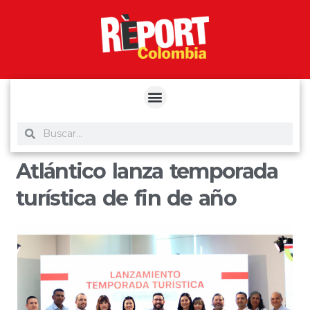
yuantoto
yuantoto
yuantoto
yuantoto
siaptoto
posjp33
siaptoto
Atlántico lanza temporada
turística de fin de año