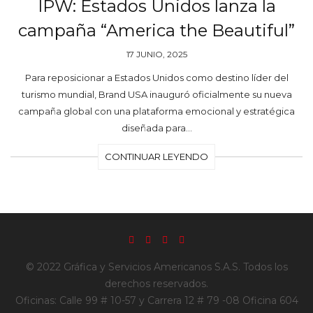
IPW: Estados Unidos lanza la
campaña “America the Beautiful”
17 JUNIO, 2025
Para reposicionar a Estados Unidos como destino líder del
turismo mundial, Brand USA inauguró oficialmente su nueva
campaña global con una plataforma emocional y estratégica
diseñada para…
CONTINUAR LEYENDO
© 2022 Gráfica y Servicios Americanos S.A.S. Todos los
derechos reservados.
Oficinas: Calle 99 # 10-57 y Carrera 12 # 79 -08 Oficina 604