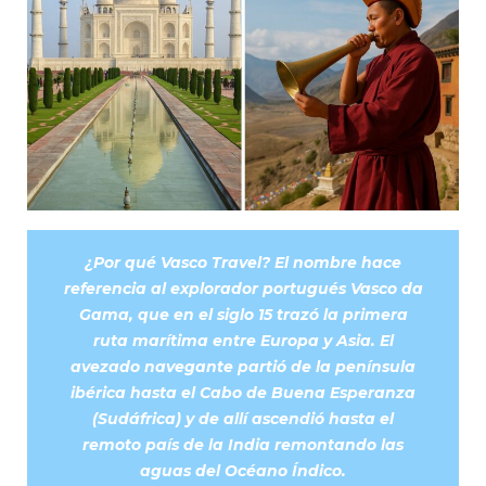
¿Por qué Vasco Travel? El nombre hace
referencia al explorador portugués Vasco da
Gama, que en el siglo 15 trazó la primera
ruta marítima entre Europa y Asia. El
avezado navegante partió de la península
ibérica hasta el Cabo de Buena Esperanza
(Sudáfrica) y de allí ascendió hasta el
remoto país de la India remontando las
aguas del Océano Índico.