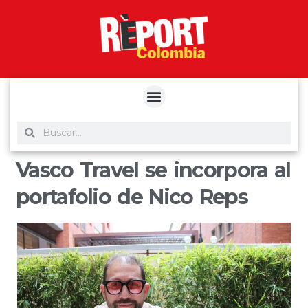
yuantoto
yuantoto
yuantoto
yuantoto
siaptoto
posjp33
siaptoto
Vasco Travel se incorpora al
portafolio de Nico Reps