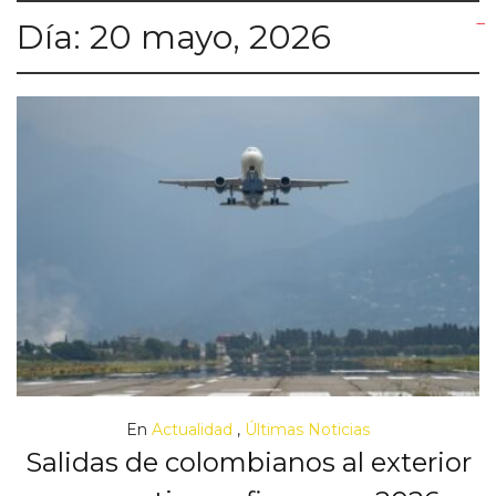
Día:
20 mayo, 2026
yuantoto
yuantoto
yuantoto
yuantoto
siaptoto
posjp33
siaptoto
En
Actualidad
,
Últimas Noticias
Salidas de colombianos al exterior