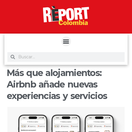
yuantoto
yuantoto
yuantoto
yuantoto
siaptoto
posjp33
siaptoto
Más que alojamientos:
Airbnb añade nuevas
experiencias y servicios