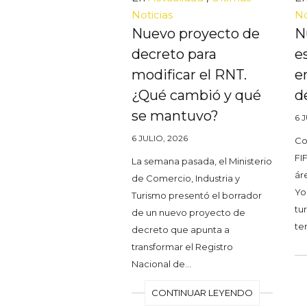
Noticias
No
Nuevo proyecto de
N
decreto para
e
modificar el RNT.
e
¿Qué cambió y qué
d
se mantuvo?
6 
6 JULIO, 2026
Co
FI
La semana pasada, el Ministerio
ár
de Comercio, Industria y
Yo
Turismo presentó el borrador
tu
de un nuevo proyecto de
te
decreto que apunta a
transformar el Registro
Nacional de…
CONTINUAR LEYENDO