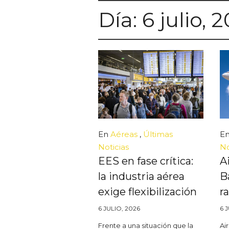
Día:
6 julio, 
En
Aéreas
,
Últimas
E
Noticias
No
EES en fase crítica:
A
la industria aérea
B
exige flexibilización
r
6 JULIO, 2026
6 
Frente a una situación que la
Ai