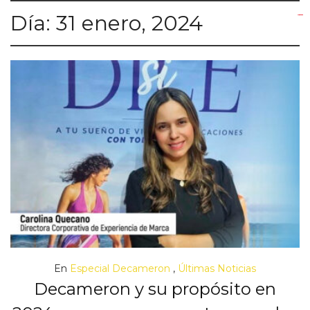
Día:
31 enero, 2024
yuantoto
yuantoto
yuantoto
yuantoto
siaptoto
posjp33
siaptoto
En
Especial Decameron
,
Últimas Noticias
Decameron y su propósito en