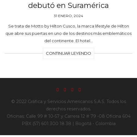
debutó en Suramérica
31 ENERO, 2024
Se trata de Motto by Hilton Cusco, la marca lifestyle de Hilton
que abre sus puertas en uno de los destinos más emblemáticos
del continente. El hotel…
CONTINUAR LEYENDO
© 2022 Gráfica y Servicios Americanos S.A.S. Todos los
derechos reservados.
Oficinas: Calle 99 # 10-57 y Carrera 12 # 79 -08 Oficina 604
PBX (57) 601 300 18 38 | Bogotá - Colombia