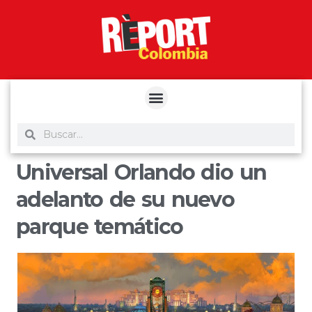
yuantoto
yuantoto
yuantoto
yuantoto
siaptoto
posjp33
siaptoto
Universal Orlando dio un
adelanto de su nuevo
parque temático