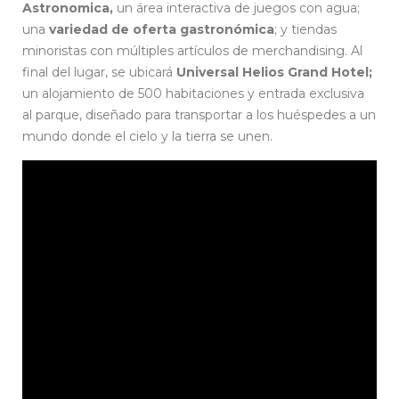
Astronomica,
un área interactiva de juegos con agua;
una
variedad de oferta gastronómica
; y tiendas
minoristas con múltiples artículos de merchandising. Al
final del lugar, se ubicará
Universal Helios Grand Hotel;
un alojamiento de 500 habitaciones y entrada exclusiva
al parque, diseñado para transportar a los huéspedes a un
mundo donde el cielo y la tierra se unen.