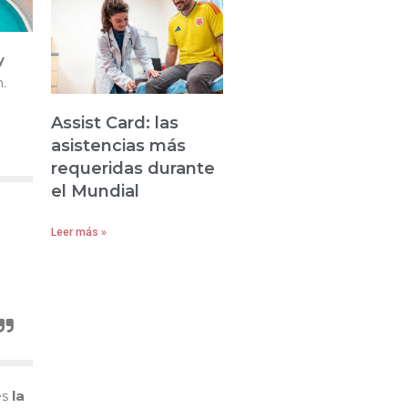
y
.
Assist Card: las
asistencias más
requeridas durante
el Mundial
Leer más »
es
la