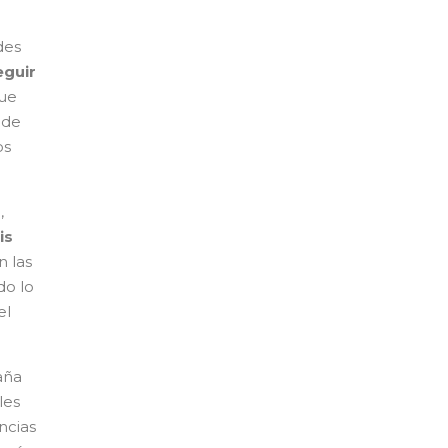
des
eguir
ue
 de
os
,
is
 las
do lo
el
aña
les
ncias