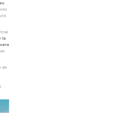
des
:
ores
evos
tral
 la
fuera
sas
o de
s