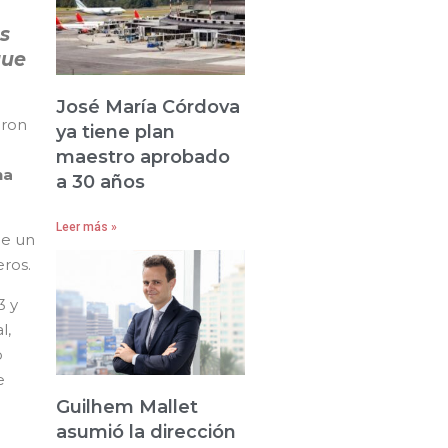
s
que
José María Córdova
eron
ya tiene plan
maestro aprobado
na
a 30 años
Leer más »
de un
ros.
3 y
l,
o
e
Guilhem Mallet
asumió la dirección