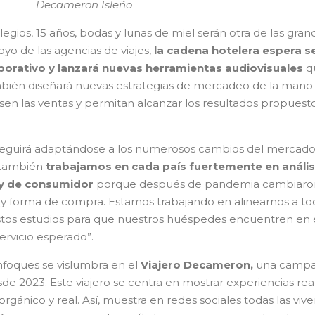
Decameron Isleño
olegios, 15 años, bodas y lunas de miel serán otra de las gran
yo de las agencias de viajes,
la cadena hotelera espera s
orativo y lanzará nuevas herramientas audiovisuales
q
También diseñará nuevas estrategias de mercadeo de la mano
sen las ventas y permitan alcanzar los resultados propuest
seguirá adaptándose a los numerosos cambios del mercado
3 también
trabajamos en cada país fuertemente en anális
 y de consumidor
porque después de pandemia cambiaron
 y forma de compra. Estamos trabajando en alinearnos a to
os estudios para que nuestros huéspedes encuentren en 
ervicio esperado”.
foques se vislumbra en el
Viajero Decameron,
una camp
sde 2023. Este viajero se centra en mostrar experiencias rea
gánico y real. Así, muestra en redes sociales todas las vive