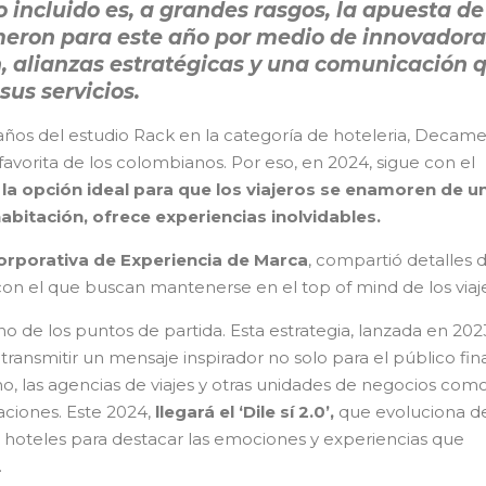
o incluido es, a grandes rasgos, la apuesta de
eron para este año por medio de innovadora
 alianzas estratégicas y una comunicación 
sus servicios.
s años del estudio Rack en la categoría de hoteleria, Decam
avorita de los colombianos. Por eso, en 2024, sigue con el
s
la opción ideal para que los viajeros se enamoren de u
itación, ofrece experien­cias inolvidables.
orporativa de Experien­cia de Marca
, compartió de­talles 
n el que buscan mantenerse en el top of mind de los viaje
o de los puntos de partida. Esta estrategia, lanzada en 202
ransmitir un mensaje inspirador no solo para el público fina
no, las agencias de viajes y otras unidades de negocios com
ciones. Este 2024,
llegará el ‘Dile sí 2.0’,
que evoluciona d
s hoteles para destacar las emociones y experiencias que
.