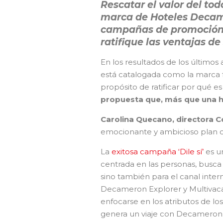
Rescatar el valor del tod
marca de Hoteles Decam
campañas de promoción,
ratifique las ventajas de 
En los resultados de los últi­mo
está cataloga­da como la marca f
propó­sito de ratificar por qué e
propuesta que, más que una hab
Carolina Quecano, directo­ra C
emocionante y ambicioso plan co
La
exitosa campaña ‘Dile sí’
es un
centrada en las personas, busca t
sino también para el canal inter
Decameron Explorer y Multivaca
enfocarse en los atributos de lo
genera un viaje con Decameron