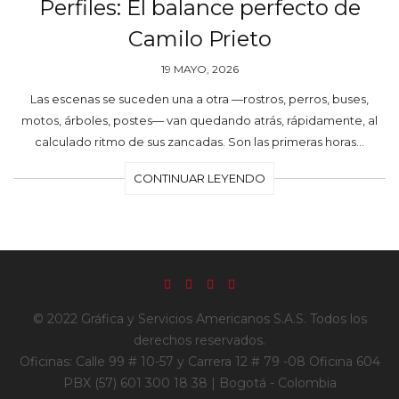
Perfiles: El balance perfecto de
Camilo Prieto
19 MAYO, 2026
Las escenas se suceden una a otra —rostros, perros, buses,
motos, árboles, postes— van quedando atrás, rápidamente, al
calculado ritmo de sus zancadas. Son las primeras horas…
CONTINUAR LEYENDO
© 2022 Gráfica y Servicios Americanos S.A.S. Todos los
derechos reservados.
Oficinas: Calle 99 # 10-57 y Carrera 12 # 79 -08 Oficina 604
PBX (57) 601 300 18 38 | Bogotá - Colombia