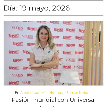
Día:
19 mayo, 2026
yuantoto
yuantoto
yuantoto
yuantoto
siaptoto
posjp33
siaptoto
En
Asistencias
,
Más Noticias
,
Últimas Noticias
Pasión mundial con Universal