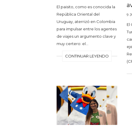
a
El paisito, como es conocida la
República Oriental del
9 
Uruguay, aterrizó en Colombia
El
para impulsar entre los agentes
Tu
de viajes un argumento clave y
car
muy certero: el…
ej
Re
CONTINUAR LEYENDO
(C