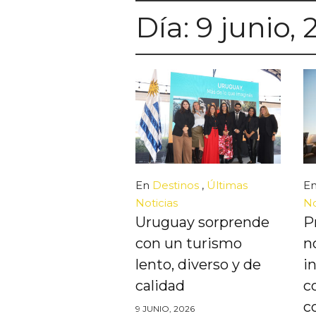
Día:
9 junio,
En
Destinos
,
Últimas
E
Noticias
No
Uruguay sorprende
P
con un turismo
n
lento, diverso y de
i
calidad
c
c
9 JUNIO, 2026