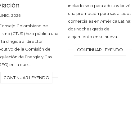
viación
incluido solo para adultos lanzó
una promoción para sus aliados
JUNIO, 2026
comerciales en América Latina:
 Consejo Colombiano de
dos noches gratis de
rismo (CTUR) hizo pública una
alojamiento en su nueva…
ta dirigida al director
ecutivo de la Comisión de
CONTINUAR LEYENDO
gulación de Energía y Gas
REG) en la que…
CONTINUAR LEYENDO