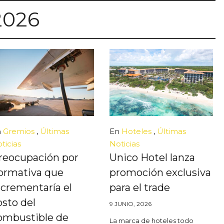
 2026
n
Gremios
,
Últimas
En
Hoteles
,
Últimas
ticias
Noticias
reocupación por
Unico Hotel lanza
ormativa que
promoción exclusiva
ncrementaría el
para el trade
osto del
9 JUNIO, 2026
ombustible de
La marca de hoteles todo