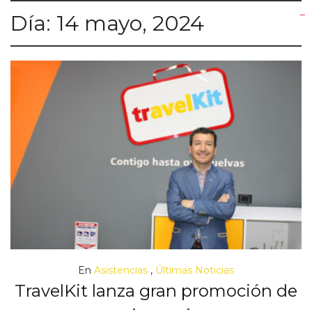
Día:
14 mayo, 2024
yuantoto
yuantoto
yuantoto
yuantoto
siaptoto
posjp33
siaptoto
En
Asistencias
,
Últimas Noticias
TravelKit lanza gran promoción de