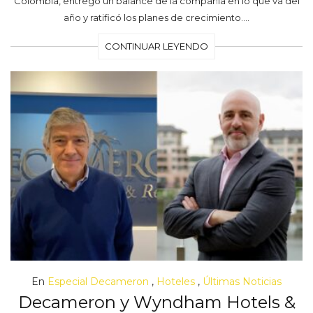
Colombia, entregó un balance de la compañía en lo que va del
año y ratificó los planes de crecimiento.…
CONTINUAR LEYENDO
En
Especial Decameron
,
Hoteles
,
Últimas Noticias
Decameron y Wyndham Hotels &