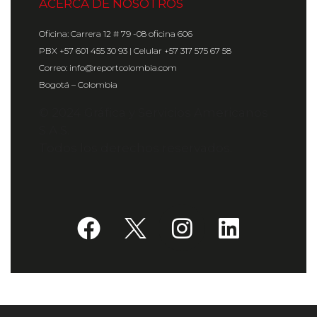
ACERCA DE NOSOTROS
Oficina: Carrera 12 # 79 -08 oficina 606
PBX +57 601 455 30 93 | Celular +57 317 575 67 58
Correo: info@reportcolombia.com
Bogotá – Colombia
© 2024 Gráfica y Servicios Americanos
S.A.S.
Todos los derechos reservados.