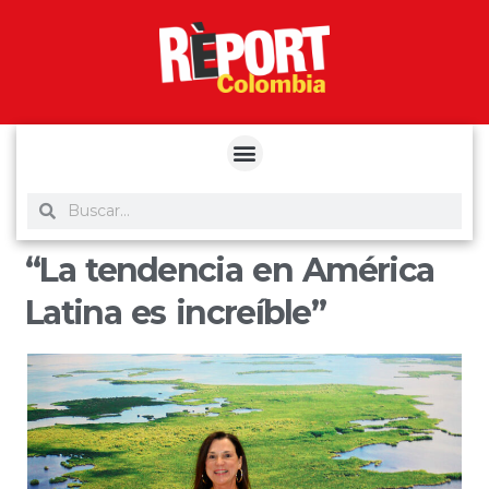
yuantoto
yuantoto
yuantoto
yuantoto
siaptoto
posjp33
siaptoto
“La tendencia en América
Latina es increíble”