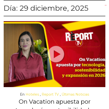
Día:
29 diciembre, 2025
yuantoto
yuantoto
yuantoto
yuantoto
siaptoto
posjp33
siaptoto
En
Hoteles
,
Report TV
,
Últimas Noticias
On Vacation apuesta por