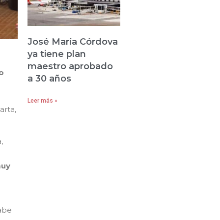
José María Córdova
ya tiene plan
maestro aprobado
o
a 30 años
Leer más »
arta,
,
muy
abe