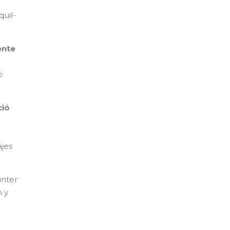
uil-
ente
o
ció
ajes
unter
n y