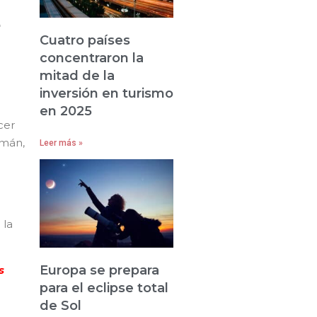
e
Cuatro países
concentraron la
mitad de la
inversión en turismo
en 2025
cer
emán,
Leer más »
 la
Europa se prepara
s
para el eclipse total
de Sol