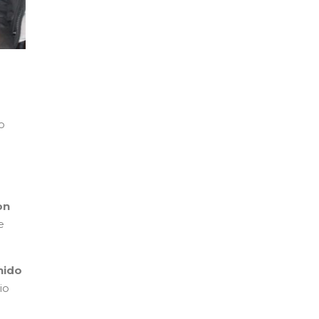
o
on
e
nido
io