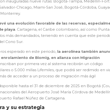
eron inauguradas nueve rutas: Bogotá-Tampa, Medellín-Fort
 Salvador-Chicago, Miami-San José, Bogotá-Córdoba, Guayaq
Monterrey.
vé una evolución favorable de las reservas, especialm
de playa
. Cartagena, el Caribe colombiano, así como Punta
 los más demandados, teniendo en cuenta que este period
del Cono Sur.
eros esperado en este periodo,
la aerolínea también anun
 enrolamiento de Biomig, en alianza con Migración
inscriban por primera vez al sistema recibirán un código
ares o 5.000 millas Lifemiles, que podrá ser redimido en vi
emás de acceder a un proceso de migración más ágil
 disponible hasta el 31 de diciembre de 2025 en Bogotá (Co
ternacionales del Aeropuerto José María Córdova de Medellí
ropuerto Rafael Núñez de Cartagena.
ra y su estrategia