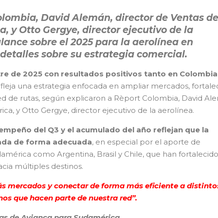
olombia, David Alemán, director de Ventas d
 y Otto Gergye, director ejecutivo de la
alance sobre el 2025 para la aerolínea en
etalles sobre su estrategia comercial.
stre de 2025 con resultados positivos tanto en Colombia
refleja una estrategia enfocada en ampliar mercados, fortale
red de rutas, según explicaron a Rèport Colombia, David Al
ca, y Otto Gergye, director ejecutivo de la aerolínea.
empeño del Q3 y el acumulado del año reflejan que la
tada de forma adecuada
, en especial por el aporte de
érica como Argentina, Brasil y Chile, que han fortalecido
cia múltiples destinos.
s mercados y conectar de forma más eficiente a distinto
nos que hacen parte de nuestra red”.
tas de Avianca para Sudamérica