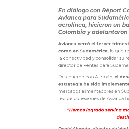
En diálogo con Rèport C
Avianca para Sudamérica,
aerolínea, hicieron un b
Colombia y adelantaron d
Avianca cerró el tercer trime
como en Sudamérica
, lo que 
la conectividad y consolidar su 
director de Ventas para Sudaméri
De acuerdo con Alemán,
el des
estrategia ha sido implemen
mercados alimentadores en Sudam
red de conexiones de Avianca ha
“Hemos logrado servir a má
desti
David Alemán, director de Ven