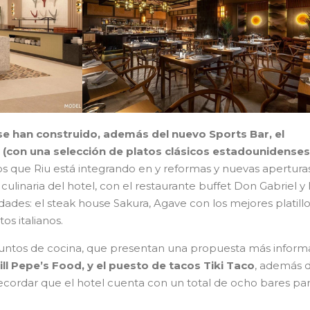
 se han construido, además del nuevo Sports Bar, el
(con una selección de platos clásicos estadounidenses)
s que Riu está integrando en y reformas y nuevas aperturas
culinaria del hotel, con el restaurante buffet Don Gabriel y 
dades: el steak house Sakura, Agave con los mejores platill
s italianos.
untos de cocina, que presentan una propuesta más informa
ill Pepe’s Food, y el puesto de tacos Tiki Taco
, además d
recordar que el hotel cuenta con un total de ocho bares pa