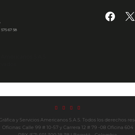
6
7 575 67 58
s Americanos S.A.S.
rvados.
ráfica y Servicios Americanos S.A.S. Todos los derechos re
Oficinas: Calle 99 # 10-57 y Carrera 12 # 79 -08 Oficina 604
PBX (57) 601 300 18 38 | Bogotá - Colombia