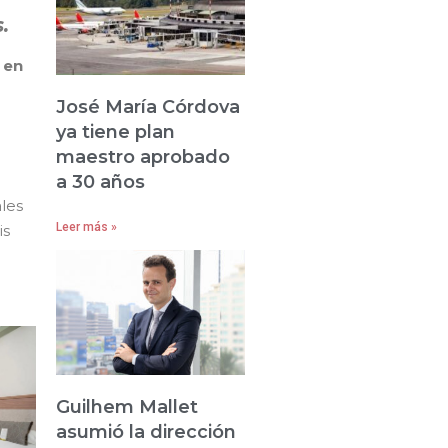
.
 en
José María Córdova
ya tiene plan
maestro aprobado
a 30 años
ales
Leer más »
is
Guilhem Mallet
asumió la dirección