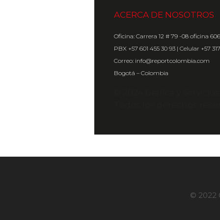
ACERCA DE NOSOTROS
Oficina: Carrera 12 # 79 -08 oficina 60
PBX +57 601 455 30 93 | Celular +57 31
Correo: info@reportcolombia.com
Bogotá – Colombia
© 2024 Gráfica y Servicio
Todos los derechos rese
© 2022 G