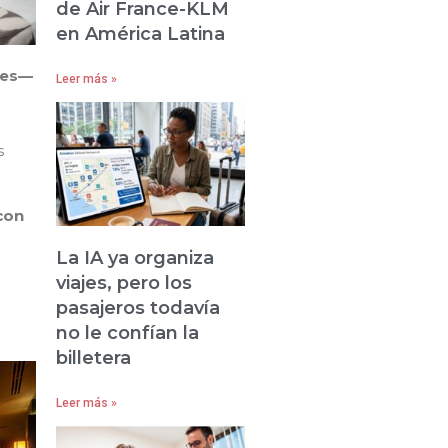
de Air France-KLM
en América Latina
anes—
Leer más »
s
con
La IA ya organiza
viajes, pero los
pasajeros todavía
no le confían la
billetera
Leer más »