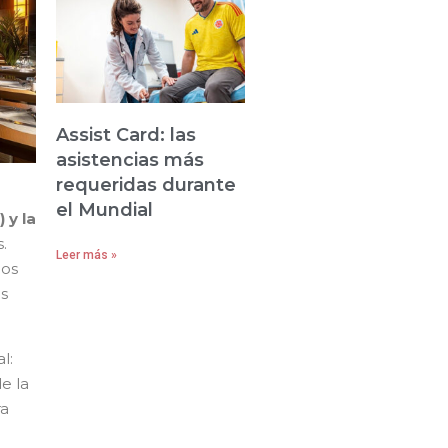
Assist Card: las
asistencias más
requeridas durante
el Mundial
 y la
.
Leer más »
los
os
l:
e la
ra