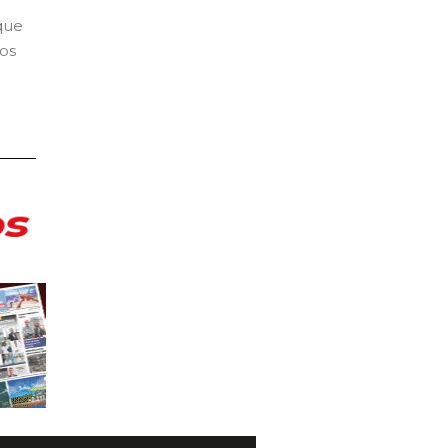
 que
ros
s