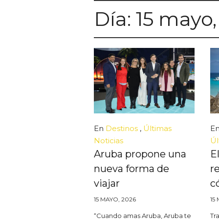
Día:
15 mayo,
En
Destinos
,
Últimas
E
Noticias
Úl
Aruba propone una
E
nueva forma de
r
viajar
c
15 MAYO, 2026
15
“Cuando amas Aruba, Aruba te
Tr