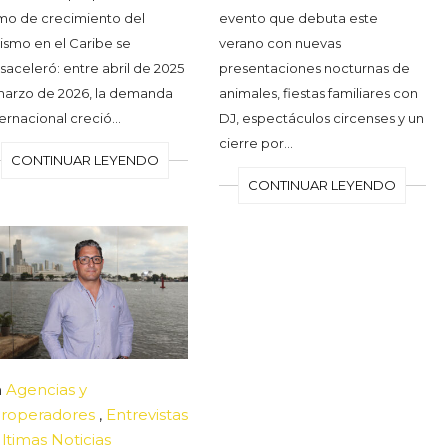
tmo de crecimiento del
evento que debuta este
rismo en el Caribe se
verano con nuevas
saceleró: entre abril de 2025
presentaciones nocturnas de
marzo de 2026, la demanda
animales, fiestas familiares con
ternacional creció…
DJ, espectáculos circenses y un
cierre por…
CONTINUAR LEYENDO
CONTINUAR LEYENDO
n
Agencias y
roperadores
,
Entrevistas
ltimas Noticias