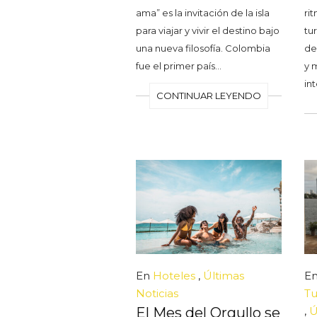
ama” es la invitación de la isla
ri
para viajar y vivir el destino bajo
tu
una nueva filosofía. Colombia
de
fue el primer país…
y 
in
CONTINUAR LEYENDO
En
Hoteles
,
Últimas
E
Noticias
Tu
El Mes del Orgullo se
,
Ú