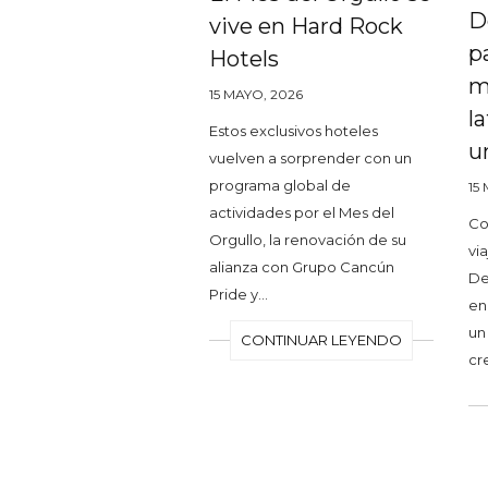
D
vive en Hard Rock
p
Hotels
m
15 MAYO, 2026
l
Estos exclusivos hoteles
u
vuelven a sorprender con un
programa global de
15
actividades por el Mes del
Co
Orgullo, la renovación de su
vi
alianza con Grupo Cancún
De
Pride y…
en
un
CONTINUAR LEYENDO
cr