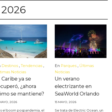
 2026
n
Destinos
,
Tendencias
,
En
Parques
,
Últimas
timas Noticias
Noticias
l Caribe ya se
Un verano
ecuperó, ¿ahora
electrizante en
ómo se mantiene?
SeaWorld Orlando
 MAYO, 2026
15 MAYO, 2026
as el boom pospandemia, el
Se trata de Electric Ocean, un