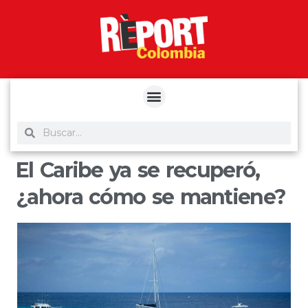
yuantoto
yuantoto
yuantoto
yuantoto
siaptoto
posjp33
siaptoto
El Caribe ya se recuperó,
¿ahora cómo se mantiene?