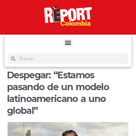
yuantoto
yuantoto
yuantoto
yuantoto
siaptoto
posjp33
siaptoto
Despegar: “Estamos
pasando de un modelo
latinoamericano a uno
global”