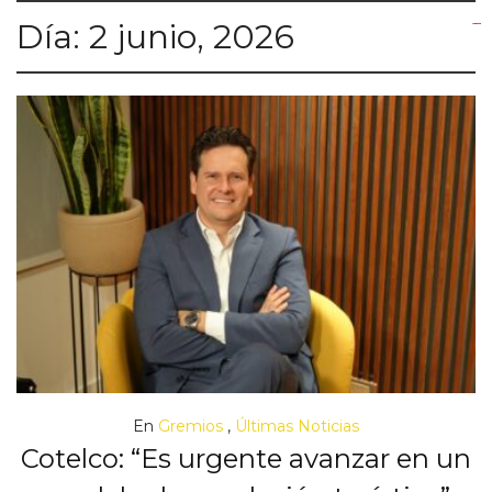
Día:
2 junio, 2026
yuantoto
yuantoto
yuantoto
yuantoto
siaptoto
posjp33
siaptoto
En
Gremios
,
Últimas Noticias
Cotelco: “Es urgente avanzar en un