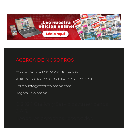
ACERCA DE NOSOTROS
Oficina: Carrera 12 # 79 -08 oficina 606
PBX +57 601 455 30 93 | Celular +57 317 575 67 58
Correo: info@reportcolombia.com
Bogotá – Colombia
© 2024 Gráfica y Servicios Americanos
S.A.S.
Todos los derechos reservados.