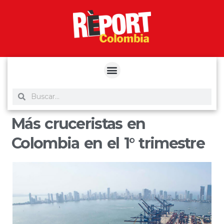
yuantoto
yuantoto
yuantoto
yuantoto
siaptoto
posjp33
siaptoto
Más cruceristas en
Colombia en el 1° trimestre