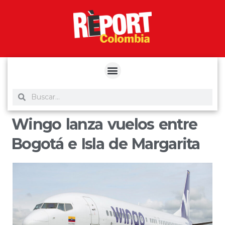
yuantoto
yuantoto
yuantoto
yuantoto
siaptoto
posjp33
siaptoto
Wingo lanza vuelos entre
Bogotá e Isla de Margarita