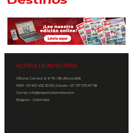
ACERCA DE NOSOTROS
Oficina: Carrera 12 # 79 -08 oficina 606
PBX +57 601 455 30 93 | Celular +57 317 575 67 58
Correo: info@reportcolombia.com
Bogotá – Colombia
© 2024 Gráfica y Servicios Americanos
S.A.S.
Todos los derechos reservados.